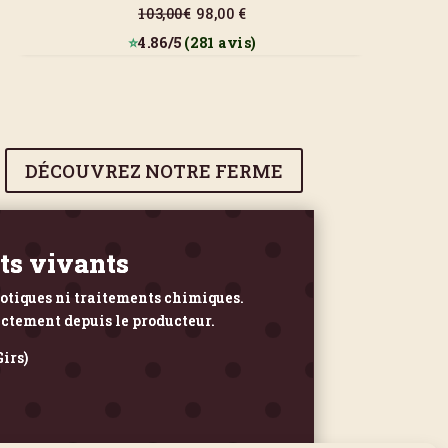
103,00€
98,00 €
⭐
4.86/5
(281 avis)
DÉCOUVREZ NOTRE FERME
ots vivants
iotiques ni traitements chimiques.
ectement depuis le producteur.
irs)
.