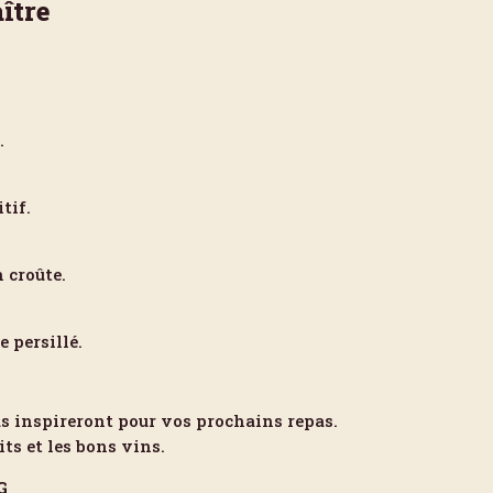
ître
.
tif.
 croûte.
 persillé.
 inspireront pour vos prochains repas.
ts et les bons vins.
G