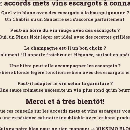
: accords mets vins escargots à conna
Quel vin blanc avec des escargots à la bourguignonne ?
Un Chablis ou un Sancerre sec s’accorde parfaitement.
Peut-on boire du vin rouge avec des escargots ?
Oui, un Pinot Noir léger est idéal avec des recettes grillées
Le champagne est-il un bon choix ?
olument ! Il apporte fraîcheur et élégance, surtout en apéri
Une bière peut-elle accompagner les escargots ?
e bière blonde légère fonctionne bien avec des escargots en
Faut-il adapter le vin selon la garniture ?
 Une sauce crémeuse nécessite un vin plus rond qu’un beurre
Merci et à très bientôt!
ue ces conseils sur les
accords mets et vins escargots
vous
s une expérience culinaire inoubliable avec les bons produi
Suivez notre blog pour ne rien manquer →
VIKSIMO BLO