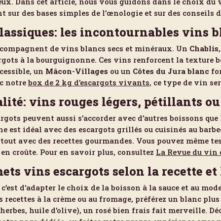
ux. Dans cet article, nous vous guidons dans le choix du v
 sur des bases simples de l’œnologie et sur des conseils 
lassiques: les incontournables vins b
accompagnent de vins blancs secs et minéraux. Un
Chablis
ots à la bourguignonne. Ces vins renforcent la texture be
cessible, un
Mâcon-Villages
ou un
Côtes du Jura blanc
fon
c notre
box de 2 kg d’escargots vivants
, ce type de vin ser
alité: vins rouges légers, pétillants 
rgots peuvent aussi s’accorder avec d’autres boissons que l
ne est idéal avec des escargots grillés ou cuisinés au ba
urtout avec des recettes gourmandes. Vous pouvez même te
 en croûte. Pour en savoir plus, consultez
La Revue du vin 
ts vins escargots selon la recette et
c’est d’adapter le choix de la boisson à la sauce et au mode
des recettes à la crème ou au fromage, préférez un blanc pl
rbes, huile d’olive), un rosé bien frais fait merveille. Dé