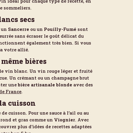
in idéal pour chaque type de recette, en
de sommeliers.
lancs secs
, un
Sancerre
ou un
Pouilly-Fumé
sont
urrée sans écraser le goût délicat du
ctionnent également très bien. Si vous
a votre allié.
ou même bières
e vin blanc. Un vin rouge léger et fruité
rbecue. Un crémant ou un champagne brut
ster une
bière artisanale blonde
avec des
de France
.
 la cuisson
 de cuisson. Pour une sauce à l’ail ou au
us rond et gras comme un
Viognier
. Avec
couvrez plus d’idées de recettes adaptées