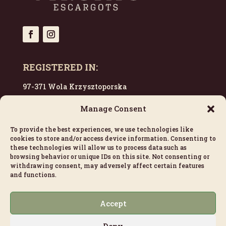
REGISTERED IN:
97-371 Wola Krzysztoporska
Poland
Manage Consent
To provide the best experiences, we use technologies like
CONTACT US:
cookies to store and/or access device information. Consenting to
these technologies will allow us to process data such as
escargots@viksimo.com
browsing behavior or unique IDs on this site. Not consenting or
withdrawing consent, may adversely affect certain features
+33 628 774 374
and functions.
LINKS:
Accept
Cookie Policy (EU)
Deny