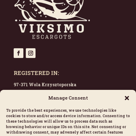
REGISTERED IN:
97-371 Wola Krzysztoporska
Poland
Manage Consent
To provide the best experiences, we use technologies like
CONTACT US:
cookies to store and/or access device information. Consenting to
these technologies will allow us to process data such as
escargots@viksimo.com
browsing behavior or unique IDs on this site. Not consenting or
withdrawing consent, may adversely affect certain features
+33 628 774 374