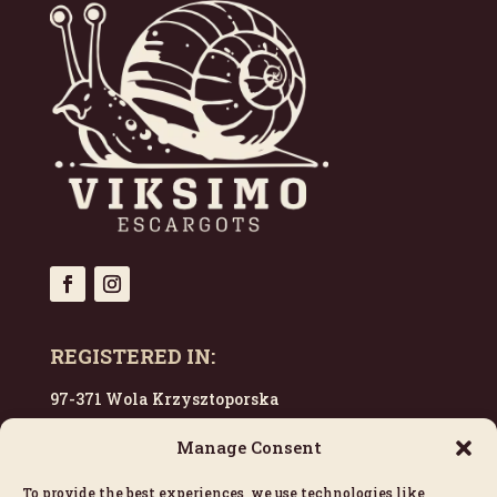
REGISTERED IN:
97-371 Wola Krzysztoporska
Poland
Manage Consent
To provide the best experiences, we use technologies like