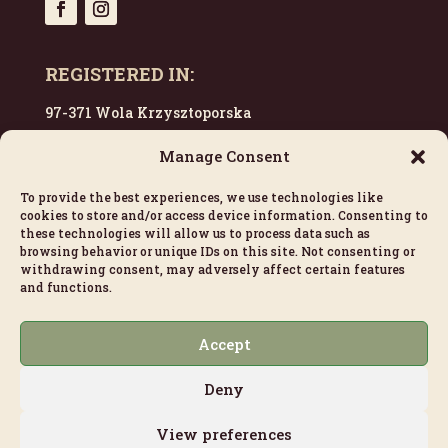
REGISTERED IN:
97-371 Wola Krzysztoporska
Poland
Manage Consent
To provide the best experiences, we use technologies like
CONTACT US:
cookies to store and/or access device information. Consenting to
these technologies will allow us to process data such as
escargots@viksimo.com
browsing behavior or unique IDs on this site. Not consenting or
withdrawing consent, may adversely affect certain features
+33 628 774 374
and functions.
LINKS:
Accept
Cookie Policy (EU)
Deny
Privacy Policy
View preferences
Refund and Returns Policy