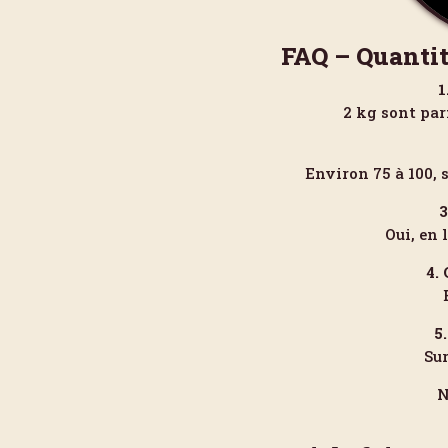
FAQ – Quantit
1
2 kg sont par
Environ 75 à 100, 
3
Oui, en 
4.
5
Su
N