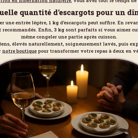
tion en hibernation naturelle
, vous avez tout le temps de 
uelle quantité d’escargots pour un dî
r une entrée légère,
1 kg
d’escargots peut suffire. En rev
 recommandés. Enfin,
3 kg
sont parfaits si vous aimez cu
même congeler une partie après cuisson.
éens, élevés naturellement, soigneusement lavés, puis ex
r
notre boutique
pour transformer votre repas à deux en 