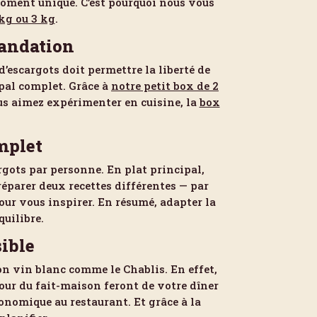
 moment unique. C’est pourquoi nous vous
kg ou 3 kg
.
mandation
’escargots doit permettre la liberté de
ipal complet. Grâce à
notre petit box de 2
ous aimez expérimenter en cuisine, la
box
mplet
rgots par personne. En plat principal,
éparer deux recettes différentes — par
ur vous inspirer. En résumé, adapter la
quilibre.
ible
on vin blanc comme le Chablis. En effet,
mour du fait-maison feront de votre dîner
onomique au restaurant. Et grâce à la