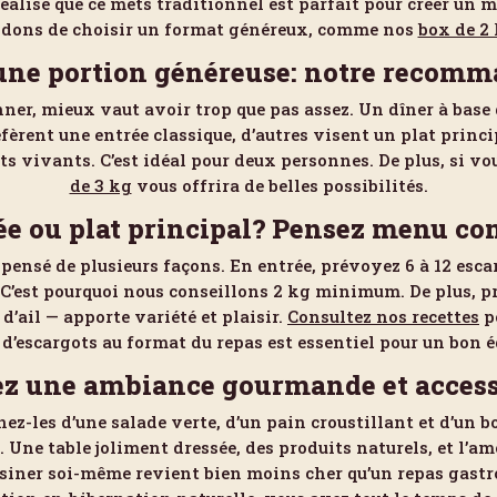
 réalise que ce mets traditionnel est parfait pour créer un
ons de choisir un format généreux, comme nos
box de 2 
une portion généreuse: notre recom
er, mieux vaut avoir trop que pas assez. Un dîner à base d
réfèrent une entrée classique, d’autres visent un plat princ
ots vivants. C’est idéal pour deux personnes. De plus, si v
de 3 kg
vous offrira de belles possibilités.
ée ou plat principal? Pensez menu co
 pensé de plusieurs façons. En entrée, prévoyez 6 à 12 esca
 C’est pourquoi nous conseillons 2 kg minimum. De plus, pr
d’ail — apporte variété et plaisir.
Consultez nos recettes
po
d’escargots au format du repas est essentiel pour un bon é
ez une ambiance gourmande et access
z-les d’une salade verte, d’un pain croustillant et d’un b
Une table joliment dressée, des produits naturels, et l’a
isiner soi-même revient bien moins cher qu’un repas gastr