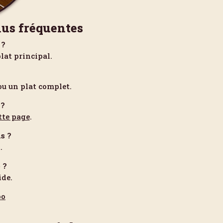
lus fréquentes
 ?
lat principal.
ou un plat complet.
 ?
tte page
.
s ?
.
 ?
ide.
oo