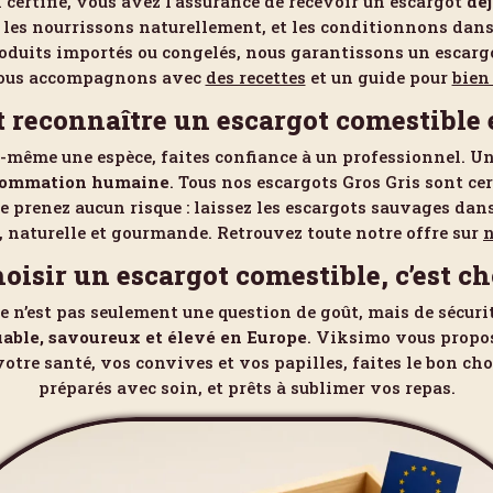
certifié, vous avez l’assurance de recevoir un escargot
déj
, les nourrissons naturellement, et les conditionnons dan
roduits importés ou congelés, nous garantissons un escar
vous accompagnons avec
des recettes
et un guide pour
bien
reconnaître un escargot comestible e
s-même une espèce, faites confiance à un professionnel. Un
nsommation humaine
. Tous nos escargots Gros Gris sont cer
e prenez aucun risque : laissez les escargots sauvages dan
e, naturelle et gourmande. Retrouvez toute notre offre sur
n
oisir un escargot comestible, c’est cho
e n’est pas seulement une question de goût, mais de sécurit
iable, savoureux et élevé en Europe
. Viksimo vous propos
votre santé, vos convives et vos papilles, faites le bon cho
préparés avec soin, et prêts à sublimer vos repas.