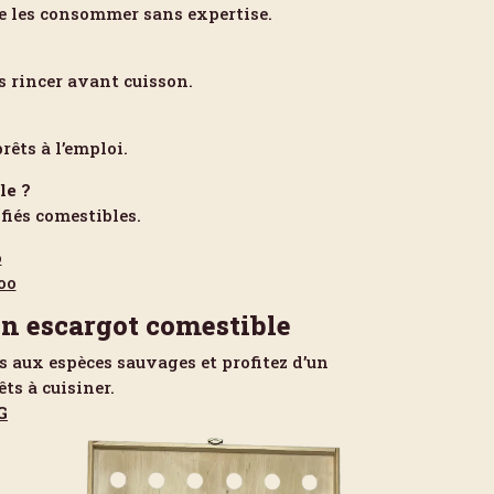
de les consommer sans expertise.
s rincer avant cuisson.
êts à l’emploi.
le ?
fiés comestibles.
o
oo
un escargot comestible
iés aux espèces sauvages et profitez d’un
ts à cuisiner.
G