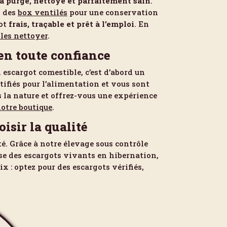
à purgé, nettoyé et parfaitement sain
.
s des
box ventilés
pour une conservation
got
frais, traçable et prêt à l’emploi
. En
 les nettoyer
.
n toute confiance
 escargot comestible, c’est d’abord un
tifiés pour l’alimentation et vous sont
s la nature et offrez-vous une expérience
otre boutique
.
isir la qualité
é. Grâce à notre élevage sous contrôle
e des escargots vivants en hibernation,
ix : optez pour des escargots vérifiés,