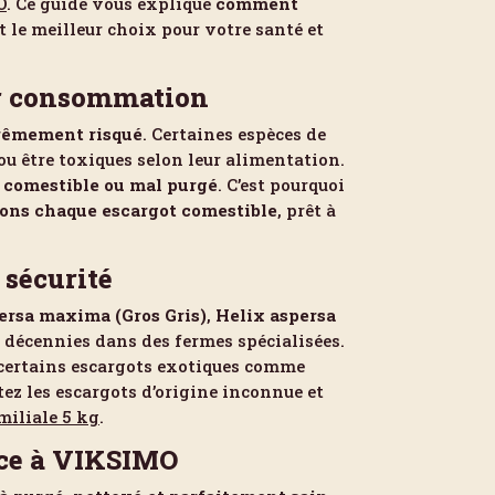
O
. Ce guide vous explique
comment
st le meilleur choix pour votre santé et
ur consommation
rêmement risqué
. Certaines espèces de
u être toxiques selon leur alimentation.
 comestible ou mal purgé
. C’est pourquoi
nons chaque escargot comestible
, prêt à
 sécurité
ersa maxima (Gros Gris)
,
Helix aspersa
s décennies dans des fermes spécialisées.
e, certains escargots exotiques comme
tez les escargots d’origine inconnue et
miliale 5 kg
.
nce à VIKSIMO