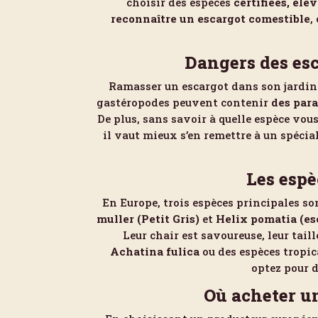
choisir des espèces
certifiées, éle
reconnaître un escargot comestible
,
Dangers des es
Ramasser un escargot dans son jardin e
gastéropodes peuvent contenir
des par
De plus, sans savoir à quelle espèce vo
il vaut mieux s’en remettre à un spéci
Les espè
En Europe, trois espèces principales 
muller (Petit Gris)
et
Helix pomatia (es
Leur chair est savoureuse, leur tail
Achatina fulica
ou des espèces tropic
optez pour 
Où acheter u