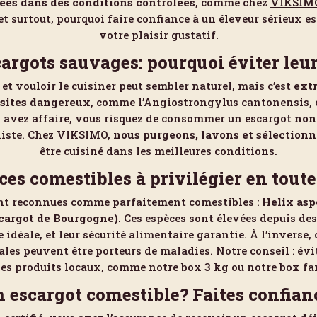
vées dans des conditions contrôlées
, comme chez
VIKSIM
 et surtout, pourquoi faire confiance à un éleveur sérieux e
votre plaisir gustatif.
cargots sauvages: pourquoi éviter le
t vouloir le cuisiner peut sembler naturel, mais c’est
ext
asites dangereux
, comme l’Angiostrongylus cantonensis, o
us avez affaire, vous risquez de consommer un escargot
non
aliste. Chez VIKSIMO,
nous purgeons, lavons et sélection
être cuisiné dans les meilleures conditions.
ces comestibles à privilégier en toute
sont reconnues comme parfaitement comestibles :
Helix asp
cargot de Bourgogne)
. Ces espèces sont élevées depuis de
le idéale, et leur sécurité alimentaire garantie. À l’invers
ales peuvent être porteurs de maladies. Notre conseil : évi
des produits locaux, comme
notre box 3 kg
ou
notre box fa
n escargot comestible? Faites confia