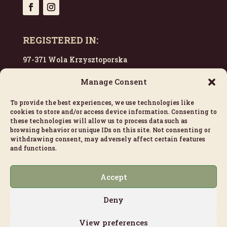
REGISTERED IN:
97-371 Wola Krzysztoporska
Poland
Manage Consent
To provide the best experiences, we use technologies like
CONTACT US:
cookies to store and/or access device information. Consenting to
these technologies will allow us to process data such as
escargots@viksimo.com
browsing behavior or unique IDs on this site. Not consenting or
withdrawing consent, may adversely affect certain features
+33 628 774 374
and functions.
LINKS:
Accept
Cookie Policy (EU)
Deny
Privacy Policy
View preferences
Refund and Returns Policy